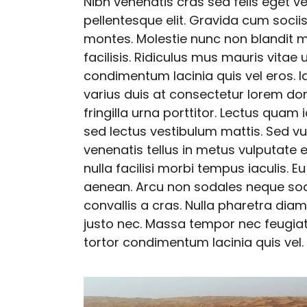
Nibh venenatis cras sed felis eget v
pellentesque elit. Gravida cum socii
montes. Molestie nunc non blandit
facilisis. Ridiculus mus mauris vitae
condimentum lacinia quis vel eros. I
varius duis at consectetur lorem d
fringilla urna porttitor. Lectus quam
sed lectus vestibulum mattis. Sed v
venenatis tellus in metus vulputate 
nulla facilisi morbi tempus iaculis.
aenean. Arcu non sodales neque soda
convallis a cras. Nulla pharetra diam
justo nec. Massa tempor nec feugiat 
tortor condimentum lacinia quis vel.