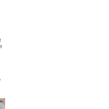
t
t
e