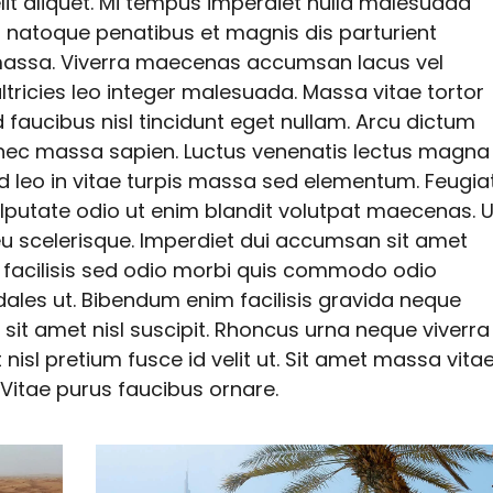
elit aliquet. Mi tempus imperdiet nulla malesuada
s natoque penatibus et magnis dis parturient
 massa. Viverra maecenas accumsan lacus vel
 ultricies leo integer malesuada. Massa vitae tortor
d faucibus nisl tincidunt eget nullam. Arcu dictum
onec massa sapien. Luctus venenatis lectus magna
 id leo in vitae turpis massa sed elementum. Feugia
ulputate odio ut enim blandit volutpat maecenas. U
eu scelerisque. Imperdiet dui accumsan sit amet
 Eu facilisis sed odio morbi quis commodo odio
les ut. Bibendum enim facilisis gravida neque
 sit amet nisl suscipit. Rhoncus urna neque viverra
nisl pretium fusce id velit ut. Sit amet massa vita
 Vitae purus faucibus ornare.