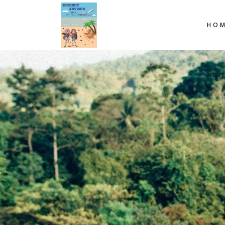
HOM
AB