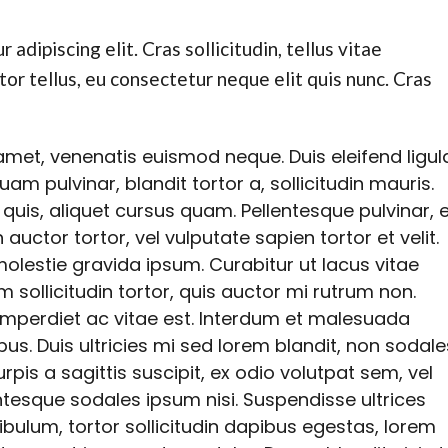
adipiscing elit. Cras sollicitudin, tellus vitae
or tellus, eu consectetur neque elit quis nunc. Cras
t amet, venenatis euismod neque. Duis eleifend ligul
uam pulvinar, blandit tortor a, sollicitudin mauris.
is, aliquet cursus quam. Pellentesque pulvinar, el
ctor tortor, vel vulputate sapien tortor et velit.
molestie gravida ipsum. Curabitur ut lacus vitae
um sollicitudin tortor, quis auctor mi rutrum non.
imperdiet ac vitae est. Interdum et malesuada
us. Duis ultricies mi sed lorem blandit, non sodale
rpis a sagittis suscipit, ex odio volutpat sem, vel
entesque sodales ipsum nisi. Suspendisse ultrices
ibulum, tortor sollicitudin dapibus egestas, lorem