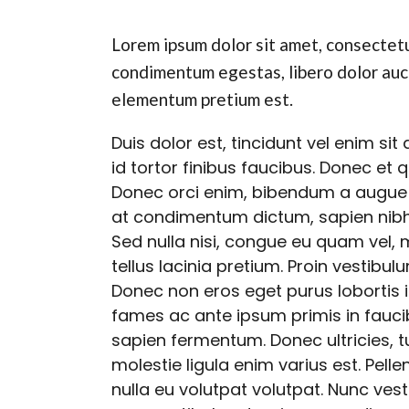
Lorem ipsum dolor sit amet, consectetur 
condimentum egestas, libero dolor auct
elementum pretium est.
Duis dolor est, tincidunt vel enim si
id tortor finibus faucibus. Donec et q
Donec orci enim, bibendum a augue qu
at condimentum dictum, sapien nibh au
Sed nulla nisi, congue eu quam vel, 
tellus lacinia pretium. Proin vestibul
Donec non eros eget purus lobortis 
fames ac ante ipsum primis in faucib
sapien fermentum. Donec ultricies, tu
molestie ligula enim varius est. Pell
nulla eu volutpat volutpat. Nunc vest