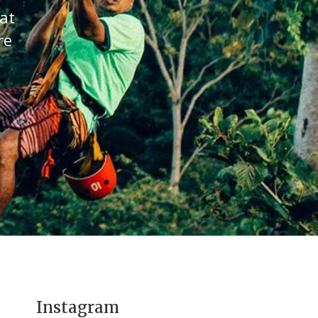
at
re
Instagram