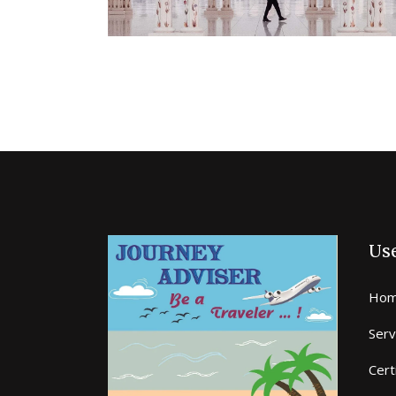
Use
Hom
Serv
Cert