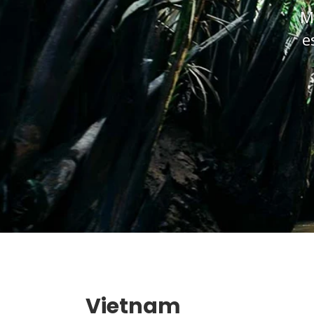
M
e
Vietnam