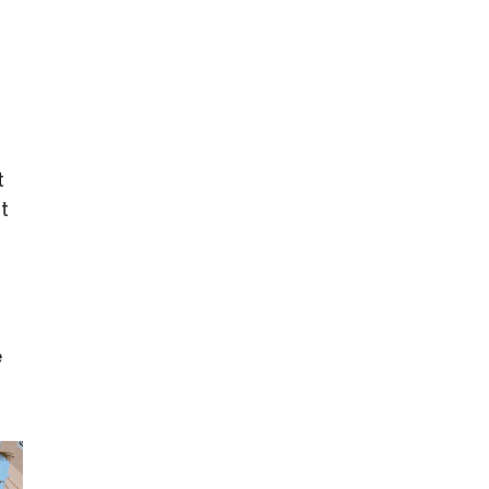
t
t
e