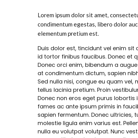
Lorem ipsum dolor sit amet, consectetur 
condimentum egestas, libero dolor auct
elementum pretium est.
Duis dolor est, tincidunt vel enim si
id tortor finibus faucibus. Donec et q
Donec orci enim, bibendum a augue qu
at condimentum dictum, sapien nibh au
Sed nulla nisi, congue eu quam vel, 
tellus lacinia pretium. Proin vestibul
Donec non eros eget purus lobortis 
fames ac ante ipsum primis in faucib
sapien fermentum. Donec ultricies, tu
molestie ligula enim varius est. Pell
nulla eu volutpat volutpat. Nunc vest