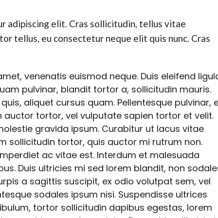
adipiscing elit. Cras sollicitudin, tellus vitae
or tellus, eu consectetur neque elit quis nunc. Cras
t amet, venenatis euismod neque. Duis eleifend ligul
uam pulvinar, blandit tortor a, sollicitudin mauris.
is, aliquet cursus quam. Pellentesque pulvinar, el
ctor tortor, vel vulputate sapien tortor et velit.
molestie gravida ipsum. Curabitur ut lacus vitae
um sollicitudin tortor, quis auctor mi rutrum non.
imperdiet ac vitae est. Interdum et malesuada
us. Duis ultricies mi sed lorem blandit, non sodale
rpis a sagittis suscipit, ex odio volutpat sem, vel
entesque sodales ipsum nisi. Suspendisse ultrices
ibulum, tortor sollicitudin dapibus egestas, lorem