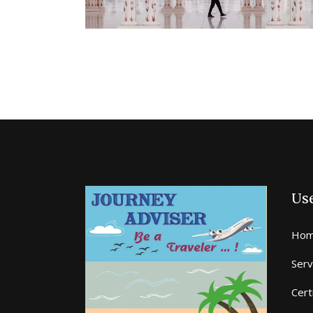
Use
Hom
Serv
Cert