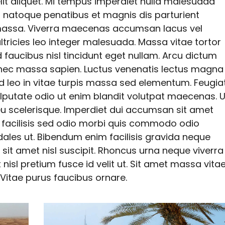
elit aliquet. Mi tempus imperdiet nulla malesuada
s natoque penatibus et magnis dis parturient
 massa. Viverra maecenas accumsan lacus vel
 ultricies leo integer malesuada. Massa vitae tortor
d faucibus nisl tincidunt eget nullam. Arcu dictum
onec massa sapien. Luctus venenatis lectus magna
 id leo in vitae turpis massa sed elementum. Feugia
ulputate odio ut enim blandit volutpat maecenas. U
eu scelerisque. Imperdiet dui accumsan sit amet
 Eu facilisis sed odio morbi quis commodo odio
les ut. Bibendum enim facilisis gravida neque
 sit amet nisl suscipit. Rhoncus urna neque viverra
nisl pretium fusce id velit ut. Sit amet massa vita
 Vitae purus faucibus ornare.