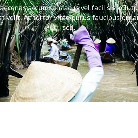
aecenas accumsan lacus vel facilisis volutp
st velit. Ac tortor vitae purus faucibus orna
sed.