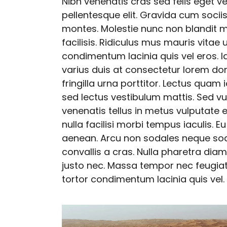
Nibh venenatis cras sed felis eget v
pellentesque elit. Gravida cum socii
montes. Molestie nunc non blandit
facilisis. Ridiculus mus mauris vitae
condimentum lacinia quis vel eros. I
varius duis at consectetur lorem d
fringilla urna porttitor. Lectus quam
sed lectus vestibulum mattis. Sed v
venenatis tellus in metus vulputate 
nulla facilisi morbi tempus iaculis.
aenean. Arcu non sodales neque soda
convallis a cras. Nulla pharetra diam
justo nec. Massa tempor nec feugiat 
tortor condimentum lacinia quis vel.